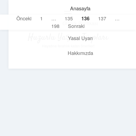
Anasayfa
menüyü
Yazı
Önceki
1
…
135
136
137
…
aç
Gizlilik Politikası
198
Sonraki
sayfalaması
Huzurlu Yaşam Tüyoları
Yasal Uyarı
Hayatına ferahlık katan öneriler!
Hakkımızda