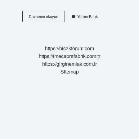
3
Devamını okuyun
Yorum Bırak
Tekil
Kişi
Hangi
Bakış
Açısı
https://bicakforum.com
https://imeceprefabrik.com.tr
https://girginemlak.com.tr
Sitemap