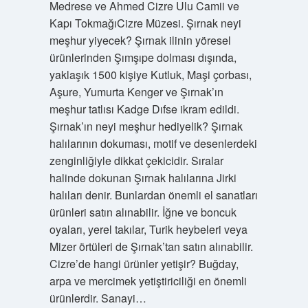
Medrese ve Ahmed Cizre Ulu Camii ve
Kapı TokmağıCizre Müzesi. Şırnak neyi
meşhur yiyecek? Şırnak ilinin yöresel
ürünlerinden Şımşıpe dolması dışında,
yaklaşık 1500 kişiye Kutluk, Maşi çorbası,
Aşure, Yumurta Kenger ve Şırnak’ın
meşhur tatlısı Kadge Dıfse ikram edildi.
Şırnak’ın neyi meşhur hediyelik? Şırnak
halılarının dokuması, motif ve desenlerdeki
zenginliğiyle dikkat çekicidir. Sıralar
halinde dokunan Şırnak halılarına Jirki
halıları denir. Bunlardan önemli el sanatları
ürünleri satın alınabilir. İğne ve boncuk
oyaları, yerel takılar, Turik heybeleri veya
Mizer örtüleri de Şırnak’tan satın alınabilir.
Cizre’de hangi ürünler yetişir? Buğday,
arpa ve mercimek yetiştiriciliği en önemli
ürünlerdir. Sanayi…