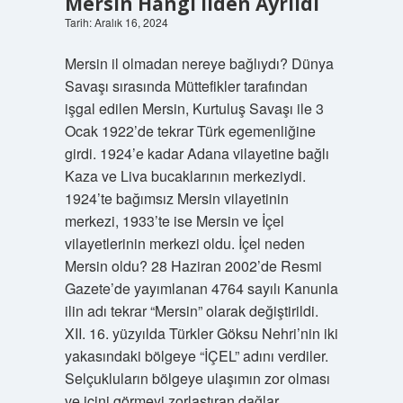
Mersin Hangi Ilden Ayrıldı
Tarih: Aralık 16, 2024
Mersin il olmadan nereye bağlıydı? Dünya
Savaşı sırasında Müttefikler tarafından
işgal edilen Mersin, Kurtuluş Savaşı ile 3
Ocak 1922’de tekrar Türk egemenliğine
girdi. 1924’e kadar Adana vilayetine bağlı
Kaza ve Liva bucaklarının merkeziydi.
1924’te bağımsız Mersin vilayetinin
merkezi, 1933’te ise Mersin ve İçel
vilayetlerinin merkezi oldu. İçel neden
Mersin oldu? 28 Haziran 2002’de Resmi
Gazete’de yayımlanan 4764 sayılı Kanunla
ilin adı tekrar “Mersin” olarak değiştirildi.
XII. 16. yüzyılda Türkler Göksu Nehri’nin iki
yakasındaki bölgeye “İÇEL” adını verdiler.
Selçukluların bölgeye ulaşımın zor olması
ve içini görmeyi zorlaştıran dağlar