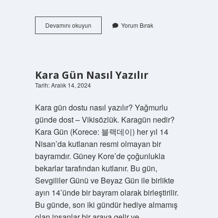
Şırnak
Devamını okuyun
Yorum Bırak
Cizre
Neyi
Meşhur
Kara Gün Nasıl Yazılır
Tarih: Aralık 14, 2024
Kara gün dostu nasıl yazılır? Yağmurlu
günde dost – Vikisözlük. Karagün nedir?
Kara Gün (Korece: 블랙데이) her yıl 14
Nisan’da kutlanan resmi olmayan bir
bayramdır. Güney Kore’de çoğunlukla
bekarlar tarafından kutlanır. Bu gün,
Sevgililer Günü ve Beyaz Gün ile birlikte
ayın 14’ünde bir bayram olarak birleştirilir.
Bu günde, son iki gündür hediye almamış
olan insanlar bir araya gelir ve