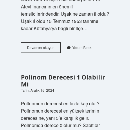
Alevi inancının en önemli
temsilcilerindendir. Uşak ne zaman il oldu?
Uşak il oldu 15 Temmuz 1953 tarihine
kadar Kütahya’ya bağlı bir ilçe…
Banaz
Devamını okuyun
Yorum Bırak
Ne
Zaman
Ilçe
Oldu
Polinom Derecesi 1 Olabilir
Mi
Tarih: Aralık 15, 2024
Huzurlu
Polinomun derecesi en fazla kaç olur?
Polinomun derecesi en yüksek terimin
Yaşam
derecesine, yani 5’e karşılık gelir.
Polinomda derece 0 olur mu? Sabit bir
Tüyoları