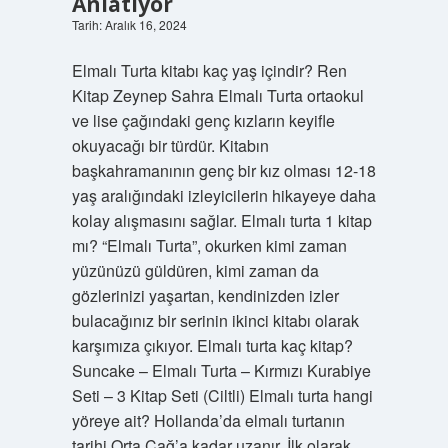
Anlatıyor
Tarih: Aralık 16, 2024
Elmalı Turta kitabı kaç yaş içindir? Ren
Kitap Zeynep Sahra Elmalı Turta ortaokul
ve lise çağındaki genç kızların keyifle
okuyacağı bir türdür. Kitabın
başkahramanının genç bir kız olması 12-18
yaş aralığındaki izleyicilerin hikayeye daha
kolay alışmasını sağlar. Elmalı turta 1 kitap
mı? “Elmalı Turta”, okurken kimi zaman
yüzünüzü güldüren, kimi zaman da
gözlerinizi yaşartan, kendinizden izler
bulacağınız bir serinin ikinci kitabı olarak
karşımıza çıkıyor. Elmalı turta kaç kitap?
Suncake – Elmalı Turta – Kırmızı Kurabiye
Seti – 3 Kitap Seti (Ciltli) Elmalı turta hangi
yöreye ait? Hollanda’da elmalı turtanın
tarihi Orta Çağ’a kadar uzanır. İlk olarak