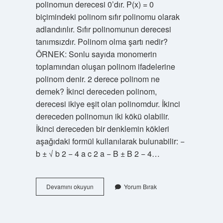
polinomun derecesi 0’dır. P(x) = 0
Yazılar
biçimindeki polinom sıfır polinomu olarak
adlandırılır. Sıfır polinomunun derecesi
tanımsızdır. Polinom olma şartı nedir?
ÖRNEK: Sonlu sayıda monomerin
toplamından oluşan polinom ifadelerine
polinom denir. 2 derece polinom ne
demek? İkinci dereceden polinom,
derecesi ikiye eşit olan polinomdur. İkinci
dereceden polinomun iki kökü olabilir.
İkinci dereceden bir denklemin kökleri
aşağıdaki formül kullanılarak bulunabilir: −
b ± √ b 2 − 4 a c 2 a − B ± B 2 − 4…
Polinom
Devamını okuyun
Yorum Bırak
Derecesi
1
Olabilir
Mi