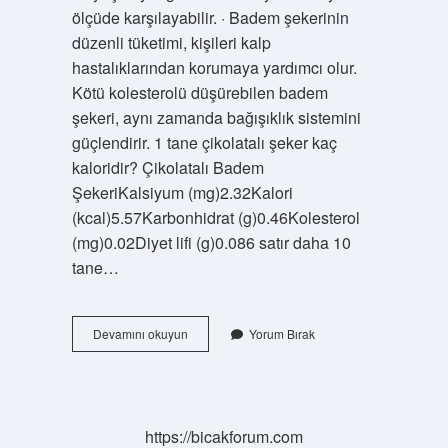
ölçüde karşılayabilir. · Badem şekerinin
düzenli tüketimi, kişileri kalp
hastalıklarından korumaya yardımcı olur.
Kötü kolesterolü düşürebilen badem
şekeri, aynı zamanda bağışıklık sistemini
güçlendirir. 1 tane çikolatalı şeker kaç
kaloridir? Çikolatalı Badem
ŞekeriKalsiyum (mg)2.32Kalori
(kcal)5.57Karbonhidrat (g)0.46Kolesterol
(mg)0.02Diyet lifi (g)0.086 satır daha 10
tane…
1
Devamını okuyun
Yorum Bırak
Badem
Sekeri
Kac
Kalori
https://bicakforum.com