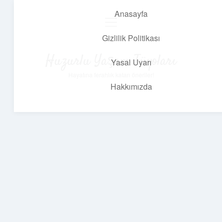
Anasayfa
menüyü
aç
Gizlilik Politikası
Huzurlu Yaşam Tüyoları
Yasal Uyarı
Hayatına ferahlık katan öneriler!
Hakkımızda