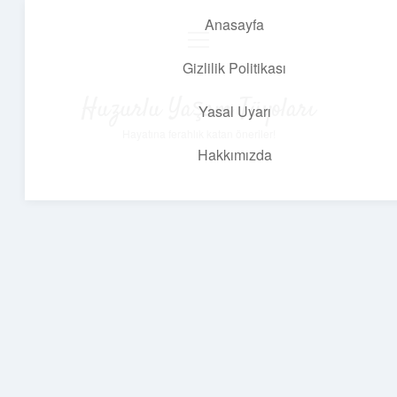
Anasayfa
menüyü
aç
Gizlilik Politikası
Huzurlu Yaşam Tüyoları
Yasal Uyarı
Hayatına ferahlık katan öneriler!
Hakkımızda