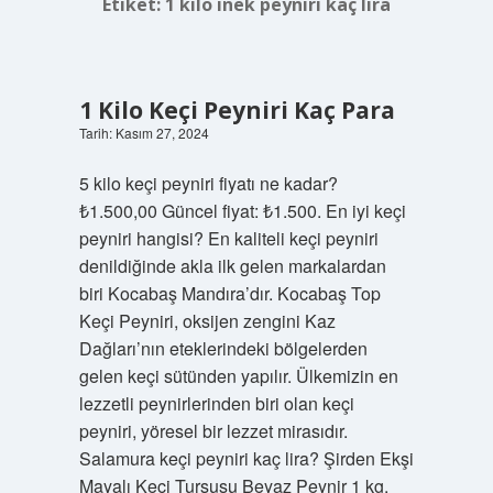
Etiket:
1 kilo inek peyniri kaç lira
1 Kilo Keçi Peyniri Kaç Para
Tarih: Kasım 27, 2024
5 kilo keçi peyniri fiyatı ne kadar?
₺1.500,00 Güncel fiyat: ₺1.500. En iyi keçi
peyniri hangisi? En kaliteli keçi peyniri
denildiğinde akla ilk gelen markalardan
biri Kocabaş Mandıra’dır. Kocabaş Top
Keçi Peyniri, oksijen zengini Kaz
Dağları’nın eteklerindeki bölgelerden
gelen keçi sütünden yapılır. Ülkemizin en
lezzetli peynirlerinden biri olan keçi
peyniri, yöresel bir lezzet mirasıdır.
Salamura keçi peyniri kaç lira? Şirden Ekşi
Mayalı Keçi Turşusu Beyaz Peynir 1 kg.