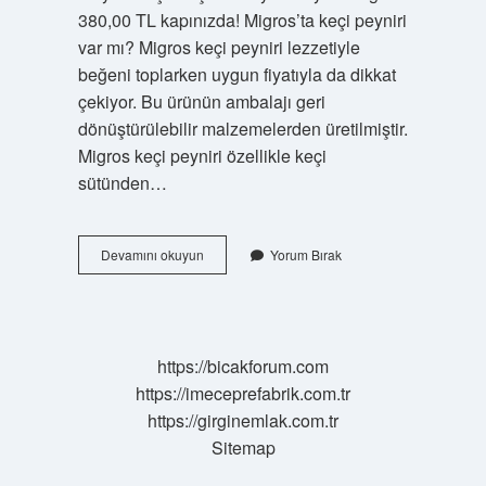
380,00 TL kapınızda! Migros’ta keçi peyniri
var mı? Migros keçi peyniri lezzetiyle
beğeni toplarken uygun fiyatıyla da dikkat
çekiyor. Bu ürünün ambalajı geri
dönüştürülebilir malzemelerden üretilmiştir.
Migros keçi peyniri özellikle keçi
sütünden…
1
Devamını okuyun
Yorum Bırak
Kilo
Keçi
Peyniri
Kaç
Para
https://bicakforum.com
https://imeceprefabrik.com.tr
https://girginemlak.com.tr
Sitemap