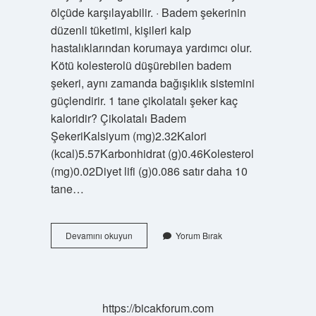
ölçüde karşılayabilir. · Badem şekerinin
düzenli tüketimi, kişileri kalp
hastalıklarından korumaya yardımcı olur.
Kötü kolesterolü düşürebilen badem
şekeri, aynı zamanda bağışıklık sistemini
güçlendirir. 1 tane çikolatalı şeker kaç
kaloridir? Çikolatalı Badem
ŞekeriKalsiyum (mg)2.32Kalori
(kcal)5.57Karbonhidrat (g)0.46Kolesterol
(mg)0.02Diyet lifi (g)0.086 satır daha 10
tane…
1
Devamını okuyun
Yorum Bırak
Badem
Sekeri
Kac
Kalori
https://bicakforum.com