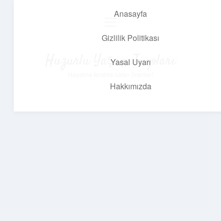
Anasayfa
menüyü
aç
Gizlilik Politikası
Huzurlu Yaşam Tüyoları
Yasal Uyarı
Hayatına ferahlık katan öneriler!
Hakkımızda