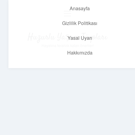
Anasayfa
menüyü
aç
Gizlilik Politikası
Huzurlu Yaşam Tüyoları
Yasal Uyarı
Hayatına ferahlık katan öneriler!
Hakkımızda