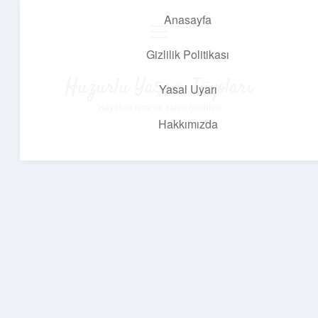
Anasayfa
menüyü
aç
Gizlilik Politikası
Huzurlu Yaşam Tüyoları
Yasal Uyarı
Hayatına ferahlık katan öneriler!
Hakkımızda