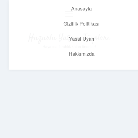
Anasayfa
menüyü
aç
Gizlilik Politikası
Huzurlu Yaşam Tüyoları
Yasal Uyarı
Hayatına ferahlık katan öneriler!
Hakkımızda