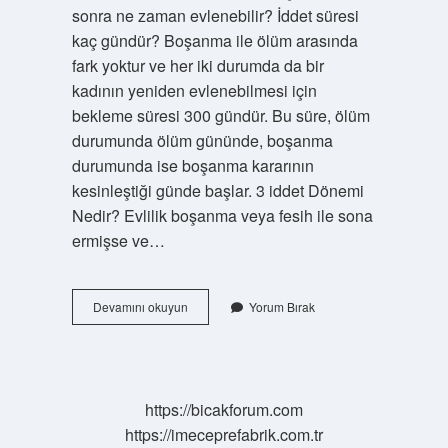
sonra ne zaman evlenebilir? İddet süresi
kaç gündür? Boşanma ile ölüm arasında
fark yoktur ve her iki durumda da bir
kadının yeniden evlenebilmesi için
bekleme süresi 300 gündür. Bu süre, ölüm
durumunda ölüm gününde, boşanma
durumunda ise boşanma kararının
kesinleştiği günde başlar. 3 iddet Dönemi
Nedir? Evlilik boşanma veya fesih ile sona
ermişse ve…
Boşanan
Devamını okuyun
Yorum Bırak
Kadın
Eski
Eşiyle
Ne
Zaman
https://bicakforum.com
Evlenebilir
https://imeceprefabrik.com.tr
Diyanet