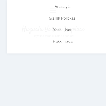
Anasayfa
menüyü
aç
Gizlilik Politikası
Huzurlu Yaşam Tüyoları
Yasal Uyarı
Hayatına ferahlık katan öneriler!
Hakkımızda