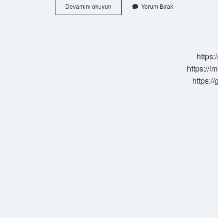
Canı
Devamını okuyun
Yorum Bırak
Burnundan
Gelmek
Bir
Atasözü
Müdür
https:
https://i
https:/