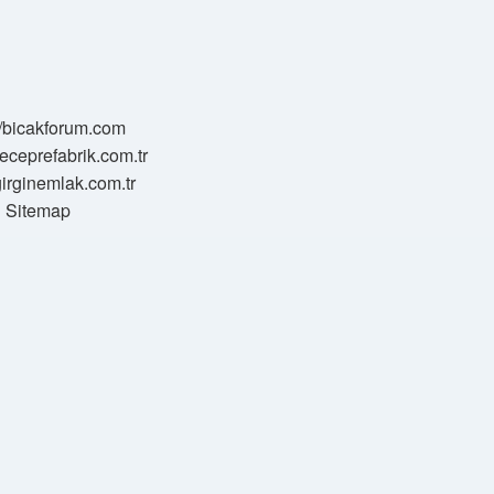
//bicakforum.com
meceprefabrik.com.tr
/girginemlak.com.tr
Sitemap