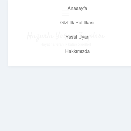
Anasayfa
menüyü
aç
Gizlilik Politikası
Huzurlu Yaşam Tüyoları
Yasal Uyarı
Hayatına ferahlık katan öneriler!
Hakkımızda