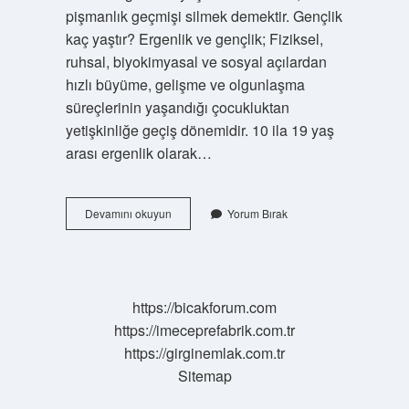
pişmanlık geçmişi silmek demektir. Gençlik
kaç yaştır? Ergenlik ve gençlik; Fiziksel,
ruhsal, biyokimyasal ve sosyal açılardan
hızlı büyüme, gelişme ve olgunlaşma
süreçlerinin yaşandığı çocukluktan
yetişkinliğe geçiş dönemidir. 10 ila 19 yaş
arası ergenlik olarak…
Bir
Devamını okuyun
Yorum Bırak
Insan
Kaç
Yaşına
Kadar
Genç
https://bicakforum.com
Sayılır
https://imeceprefabrik.com.tr
https://girginemlak.com.tr
Sitemap