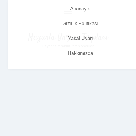
Anasayfa
menüyü
aç
Gizlilik Politikası
Huzurlu Yaşam Tüyoları
Yasal Uyarı
Hayatına ferahlık katan öneriler!
Hakkımızda