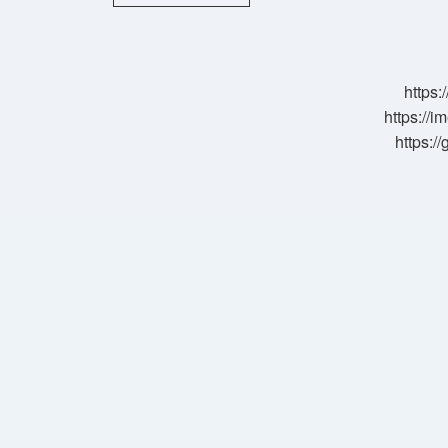
Numara
Mevki
Neresi
https:
https://i
https:/