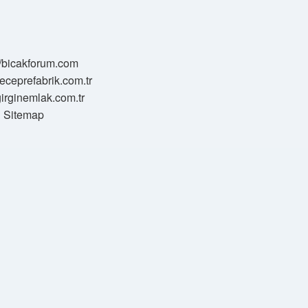
//bicakforum.com
meceprefabrik.com.tr
/girginemlak.com.tr
Sitemap