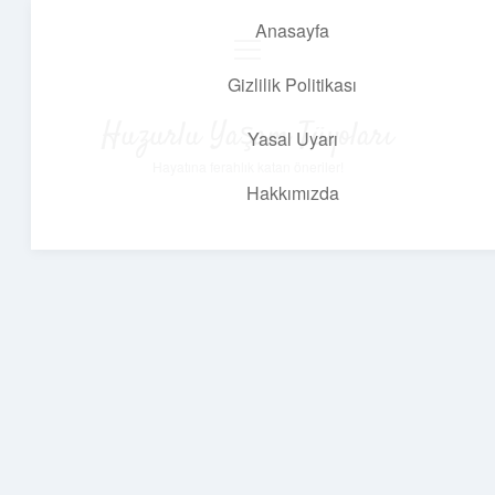
Anasayfa
menüyü
aç
Gizlilik Politikası
Huzurlu Yaşam Tüyoları
Yasal Uyarı
Hayatına ferahlık katan öneriler!
Hakkımızda