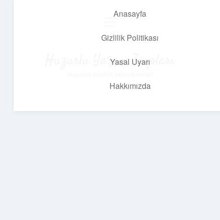
Anasayfa
menüyü
aç
Gizlilik Politikası
Huzurlu Yaşam Tüyoları
Yasal Uyarı
Hayatına ferahlık katan öneriler!
Hakkımızda