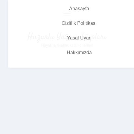
Anasayfa
menüyü
aç
Gizlilik Politikası
Huzurlu Yaşam Tüyoları
Yasal Uyarı
Hayatına ferahlık katan öneriler!
Hakkımızda