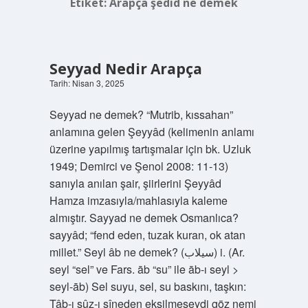
Etiket:
Arapça şedid ne demek
Seyyad Nedir Arapça
Tarih: Nisan 3, 2025
Seyyad ne demek? “Mutrib, kıssahan”
anlamına gelen Şeyyâd (kelimenin anlamı
üzerine yapılmış tartışmalar için bk. Uzluk
1949; Demirci ve Şenol 2008: 11-13)
sanıyla anılan şair, şiirlerini Şeyyâd
Hamza imzasıyla/mahlasıyla kaleme
almıştır. Sayyad ne demek Osmanlıca?
sayyâd; “fend eden, tuzak kuran, ok atan
millet.” Seyl âb ne demek? (ﺳﻴﻼﺏ) i. (Ar.
seyl “sel” ve Fars. āb “su” ile āb-ı seyl >
seyl-āb) Sel suyu, sel, su baskını, taşkın:
Tâb-ı sûz-ı sîneden eksilmeseydi göz nemi