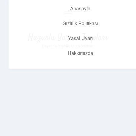
Anasayfa
menüyü
aç
Gizlilik Politikası
Huzurlu Yaşam Tüyoları
Yasal Uyarı
Hayatına ferahlık katan öneriler!
Hakkımızda