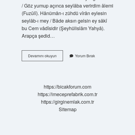
/ Göz yumup açınca seylâba verirdim âlemi
(Fuzûlî). Hânümân-ı zühdü vîrân eylesin
seylâb-ı mey / Bâde aksın gelsin ey sâkî
bu Cem vâdîsidir (Şeyhülislâm Yahyâ).
Arapça şedid…
Seyyad
Devamını okuyun
Yorum Bırak
Nedir
Arapça
https://bicakforum.com
https://imeceprefabrik.com.tr
https://girginemlak.com.tr
Sitemap