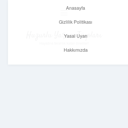
Anasayfa
menüyü
aç
Gizlilik Politikası
Huzurlu Yaşam Tüyoları
Yasal Uyarı
Hayatına ferahlık katan öneriler!
Hakkımızda