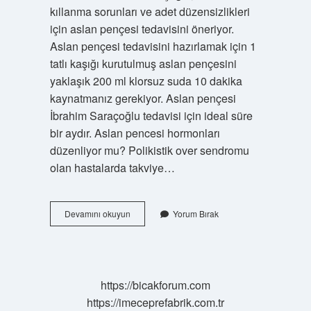
kıllanma sorunları ve adet düzensizlikleri
için aslan pençesi tedavisini öneriyor.
Aslan pençesi tedavisini hazırlamak için 1
tatlı kaşığı kurutulmuş aslan pençesini
yaklaşık 200 ml klorsuz suda 10 dakika
kaynatmanız gerekiyor. Aslan pençesi
İbrahim Saraçoğlu tedavisi için ideal süre
bir aydır. Aslan pencesi hormonları
düzenliyor mu? Polikistik over sendromu
olan hastalarda takviye…
Aslan
Devamını okuyun
Yorum Bırak
Pençesi
Kadınlarda
Ne
Işe
Yarar
https://bicakforum.com
https://imeceprefabrik.com.tr