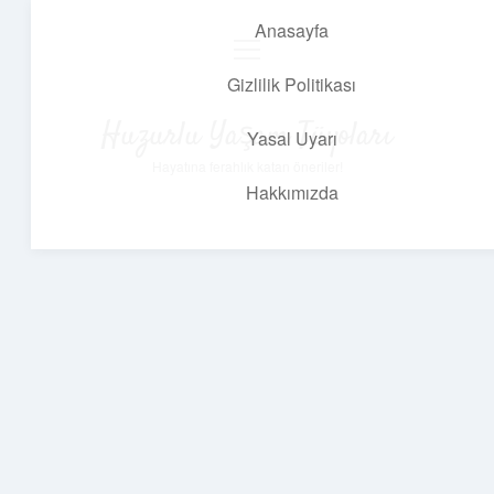
Anasayfa
menüyü
aç
Gizlilik Politikası
Huzurlu Yaşam Tüyoları
Yasal Uyarı
Hayatına ferahlık katan öneriler!
Hakkımızda