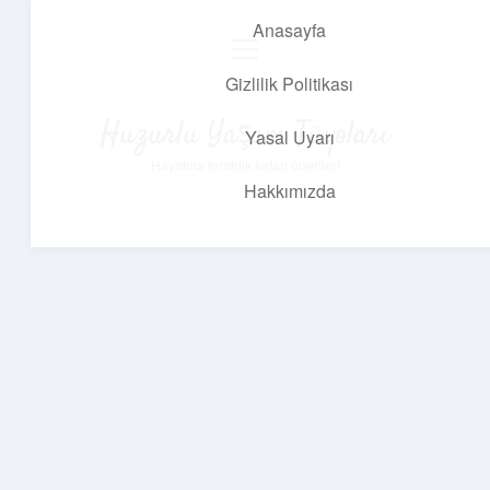
Anasayfa
menüyü
aç
Gizlilik Politikası
Huzurlu Yaşam Tüyoları
Yasal Uyarı
Hayatına ferahlık katan öneriler!
Hakkımızda