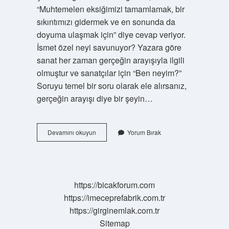
“Muhtemelen eksiğimizi tamamlamak, bir
sıkıntımızı gidermek ve en sonunda da
doyuma ulaşmak için” diye cevap veriyor.
İsmet özel neyi savunuyor? Yazara göre
sanat her zaman gerçeğin arayışıyla ilgili
olmuştur ve sanatçılar için “Ben neyim?”
Soruyu temel bir soru olarak ele alırsanız,
gerçeğin arayışı diye bir şeyin…
İSmet
Devamını okuyun
Yorum Bırak
Özel
Şiir
Nedir
https://bicakforum.com
https://imeceprefabrik.com.tr
https://girginemlak.com.tr
Sitemap