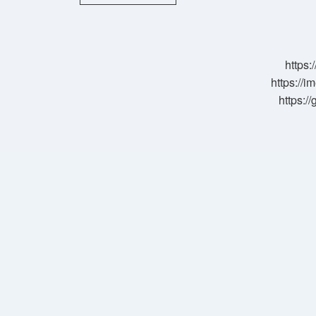
Atölye
Çalışmaları
Nedir
https:
https://i
https:/