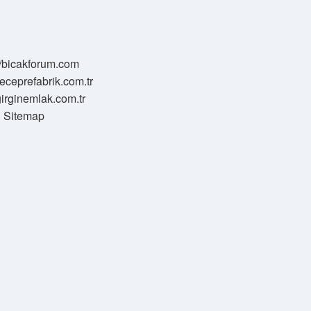
//bicakforum.com
meceprefabrik.com.tr
/girginemlak.com.tr
Sitemap