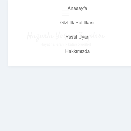
Anasayfa
menüyü
aç
Gizlilik Politikası
Huzurlu Yaşam Tüyoları
Yasal Uyarı
Hayatına ferahlık katan öneriler!
Hakkımızda