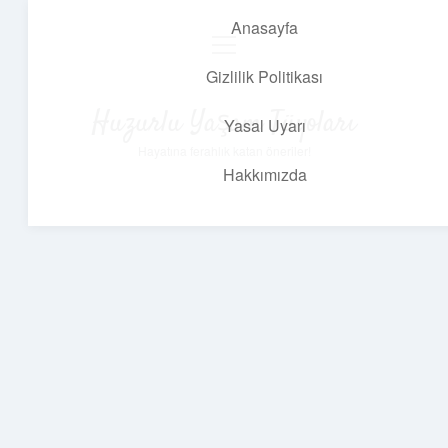
Anasayfa
menüyü
aç
Gizlilik Politikası
Huzurlu Yaşam Tüyoları
Yasal Uyarı
Hayatına ferahlık katan öneriler!
Hakkımızda