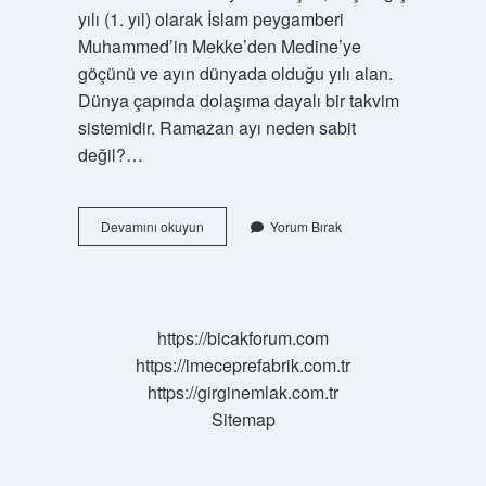
​​yılı (1. yıl) olarak İslam peygamberi
Muhammed’in Mekke’den Medine’ye
göçünü ve ayın dünyada olduğu yılı alan.
Dünya çapında dolaşıma dayalı bir takvim
sistemidir. Ramazan ayı neden sabit
değil?…
Hicri
Devamını okuyun
Yorum Bırak
Takvimde
Aylar
Neden
Yer
Değiştirir
https://bicakforum.com
https://imeceprefabrik.com.tr
https://girginemlak.com.tr
Sitemap