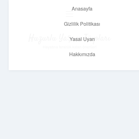
Anasayfa
menüyü
aç
Gizlilik Politikası
Huzurlu Yaşam Tüyoları
Yasal Uyarı
Hayatına ferahlık katan öneriler!
Hakkımızda