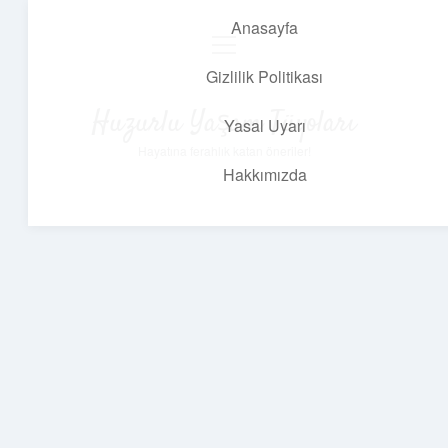
Anasayfa
menüyü
aç
Gizlilik Politikası
Huzurlu Yaşam Tüyoları
Yasal Uyarı
Hayatına ferahlık katan öneriler!
Hakkımızda