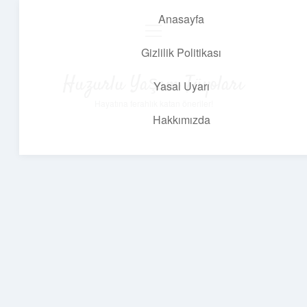
Anasayfa
menüyü
aç
Gizlilik Politikası
Huzurlu Yaşam Tüyoları
Yasal Uyarı
Hayatına ferahlık katan öneriler!
Hakkımızda