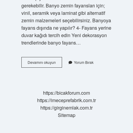
gerekebilir. Banyo zemin fayansları için;
vinil, seramik veya laminat gibi alternatif
zemin malzemeleri seçebilirsiniz. Banyoya
fayans dışında ne yapılır? 4- Fayans yerine
duvar kağıdı tercih edin Yeni dekorasyon
trendlerinde banyo fayans…
Banyo
Devamını okuyun
Yorum Bırak
Yere
Ne
Konur
https://bicakforum.com
https://imeceprefabrik.com.tr
https://girginemlak.com.tr
Sitemap