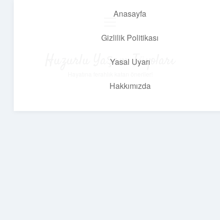
Anasayfa
menüyü
aç
Gizlilik Politikası
Huzurlu Yaşam Tüyoları
Yasal Uyarı
Hayatına ferahlık katan öneriler!
Hakkımızda