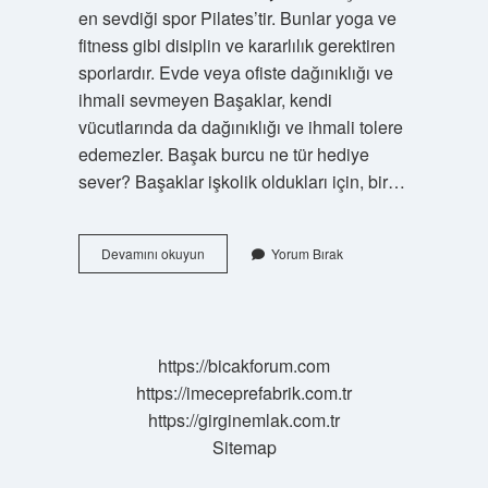
en sevdiği spor Pilates’tir. Bunlar yoga ve
fitness gibi disiplin ve kararlılık gerektiren
sporlardır. Evde veya ofiste dağınıklığı ve
ihmali sevmeyen Başaklar, kendi
vücutlarında da dağınıklığı ve ihmali tolere
edemezler. Başak burcu ne tür hediye
sever? Başaklar işkolik oldukları için, bir…
Başak
Devamını okuyun
Yorum Bırak
Burcu
Nelerden
Mutlu
Olur
https://bicakforum.com
https://imeceprefabrik.com.tr
https://girginemlak.com.tr
Sitemap