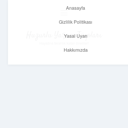
Anasayfa
menüyü
aç
Gizlilik Politikası
Huzurlu Yaşam Tüyoları
Yasal Uyarı
Hayatına ferahlık katan öneriler!
Hakkımızda