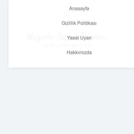
Anasayfa
menüyü
aç
Gizlilik Politikası
Huzurlu Yaşam Tüyoları
Yasal Uyarı
Hayatına ferahlık katan öneriler!
Hakkımızda