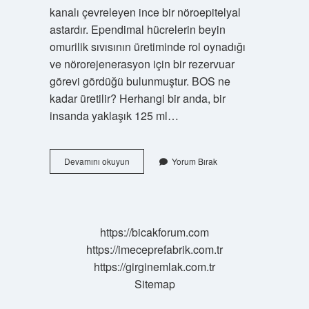
kanalı çevreleyen ince bir nöroepitelyal
astardır. Ependimal hücrelerin beyin
omurilik sıvısının üretiminde rol oynadığı
ve nörorejenerasyon için bir rezervuar
görevi gördüğü bulunmuştur. BOS ne
kadar üretilir? Herhangi bir anda, bir
insanda yaklaşık 125 ml…
Bos
Devamını okuyun
Yorum Bırak
U
Ne
Üretir
https://bicakforum.com
https://imeceprefabrik.com.tr
https://girginemlak.com.tr
Sitemap