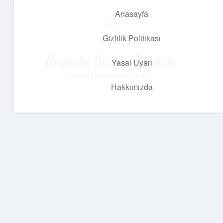
Anasayfa
menüyü
aç
Gizlilik Politikası
Huzurlu Yaşam Tüyoları
Yasal Uyarı
Hayatına ferahlık katan öneriler!
Hakkımızda