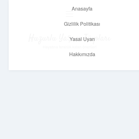
Anasayfa
menüyü
aç
Gizlilik Politikası
Huzurlu Yaşam Tüyoları
Yasal Uyarı
Hayatına ferahlık katan öneriler!
Hakkımızda