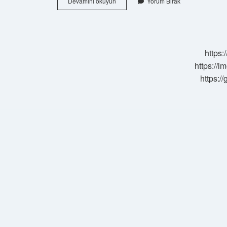
Bilişsel
Devamını okuyun
Yorum Bırak
Yaklaşımlar
Nelerdir
https:
https://i
https:/