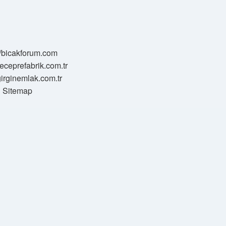
//bicakforum.com
meceprefabrik.com.tr
/girginemlak.com.tr
Sitemap