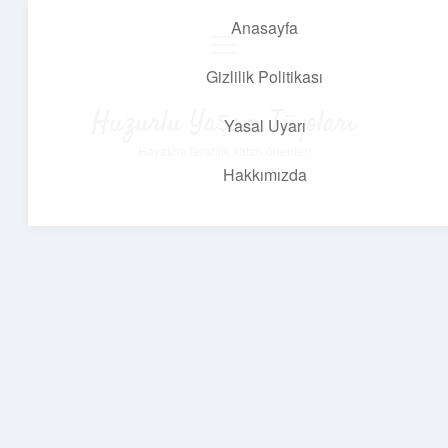
Anasayfa
menüyü
aç
Gizlilik Politikası
Huzurlu Yaşam Tüyoları
Yasal Uyarı
Hayatına ferahlık katan öneriler!
Hakkımızda