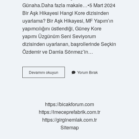
Günaha.Daha fazla makale…•5 Mart 2024
Bir Aşk Hikayesi Hangi Kore dizisinden
uyarlama? Bir Aşk Hikayesi, MF Yapım’ın
yapımcılığını üstlendiği, Güney Kore
yapımı Üzgünüm Seni Seviyorum
dizisinden uyarlanan, başrollerinde Seçkin
Özdemir ve Damla Sönmez’in…
Baba
Devamını okuyun
Yorum Bırak
Candır
Hangi
Diziden
Alıntı
https://bicakforum.com
https://imeceprefabrik.com.tr
https://girginemlak.com.tr
Sitemap