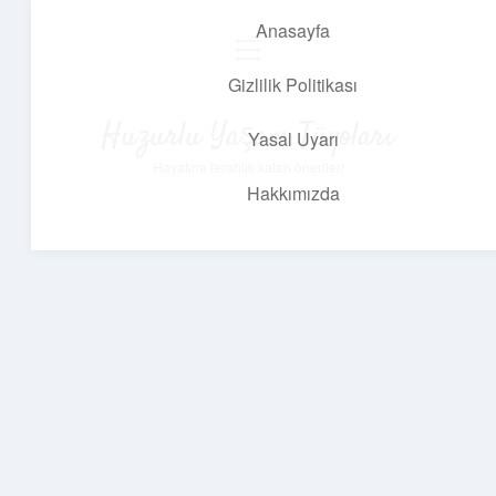
Anasayfa
menüyü
aç
Gizlilik Politikası
Huzurlu Yaşam Tüyoları
Yasal Uyarı
Hayatına ferahlık katan öneriler!
Hakkımızda