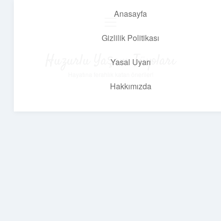
Anasayfa
menüyü
aç
Gizlilik Politikası
Huzurlu Yaşam Tüyoları
Yasal Uyarı
Hayatına ferahlık katan öneriler!
Hakkımızda