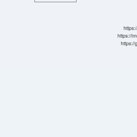
Mantar
Türleri
Nelerdir
https:
https://i
https:/