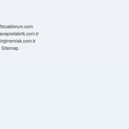
//bicakforum.com
meceprefabrik.com.tr
/girginemlak.com.tr
Sitemap