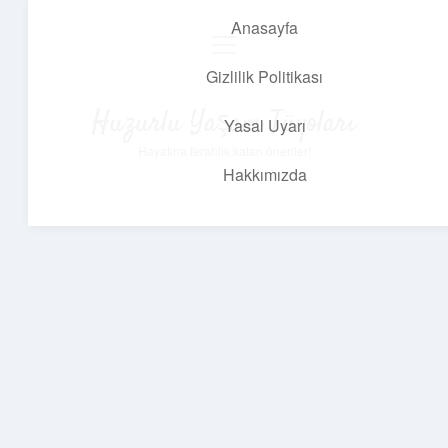
Anasayfa
menüyü
aç
Gizlilik Politikası
Huzurlu Yaşam Tüyoları
Yasal Uyarı
Hayatına ferahlık katan öneriler!
Hakkımızda