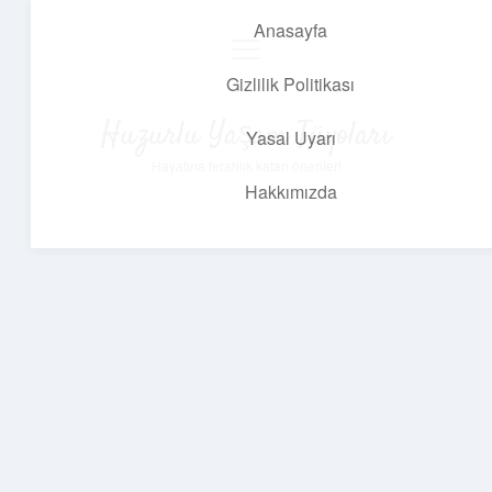
Anasayfa
menüyü
aç
Gizlilik Politikası
Huzurlu Yaşam Tüyoları
Yasal Uyarı
Hayatına ferahlık katan öneriler!
Hakkımızda