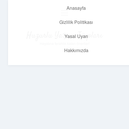
Anasayfa
menüyü
aç
Gizlilik Politikası
Huzurlu Yaşam Tüyoları
Yasal Uyarı
Hayatına ferahlık katan öneriler!
Hakkımızda