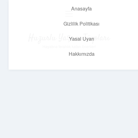
Anasayfa
menüyü
aç
Gizlilik Politikası
Huzurlu Yaşam Tüyoları
Yasal Uyarı
Hayatına ferahlık katan öneriler!
Hakkımızda