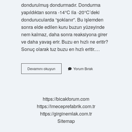
dondurulmuş dondurmadır. Dondurma
yapıldıktan sonra -14°C ila -20°C’deki
dondurucularda “şoklanır”. Bu işlemden
sonra elde edilen kuru buzun yüzeyinde
nem kalmaz, daha sonra reaksiyona girer
ve daha yavaş erir. Buzu en hızlı ne eritir?
Sonuç olarak tuz buzu en hızlı eritir.…
Buzun
Devamını okuyun
Yorum Bırak
Geç
Erimesi
Için
Ne
Yapmalıyım
https://bicakforum.com
https://imeceprefabrik.com.tr
https://girginemlak.com.tr
Sitemap