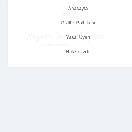
Anasayfa
menüyü
aç
Gizlilik Politikası
Huzurlu Yaşam Tüyoları
Yasal Uyarı
Hayatına ferahlık katan öneriler!
Hakkımızda