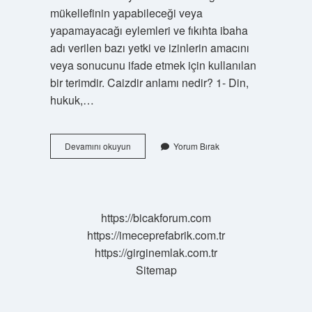
mükellefinin yapabileceği veya
yapamayacağı eylemleri ve fıkıhta ibaha
adı verilen bazı yetki ve izinlerin amacını
veya sonucunu ifade etmek için kullanılan
bir terimdir. Caizdir anlamı nedir? 1- Din,
hukuk,…
Caiz
Devamını okuyun
Yorum Bırak
Değil
Demek
Ne
Demek
https://bicakforum.com
https://imeceprefabrik.com.tr
https://girginemlak.com.tr
Sitemap