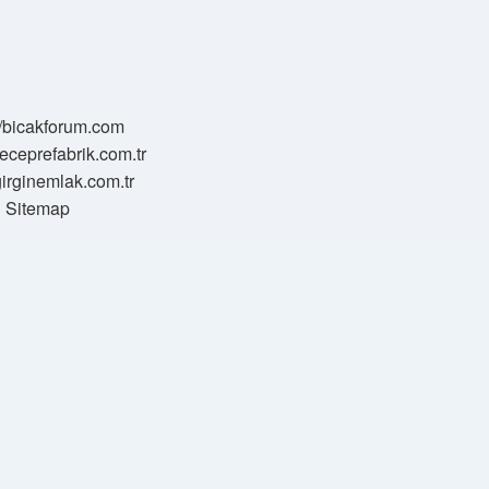
//bicakforum.com
meceprefabrik.com.tr
/girginemlak.com.tr
Sitemap