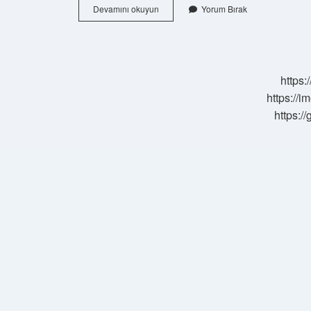
Canı
Devamını okuyun
Yorum Bırak
Burnundan
Gelmek
Bir
Atasözü
Müdür
https:
https://i
https:/