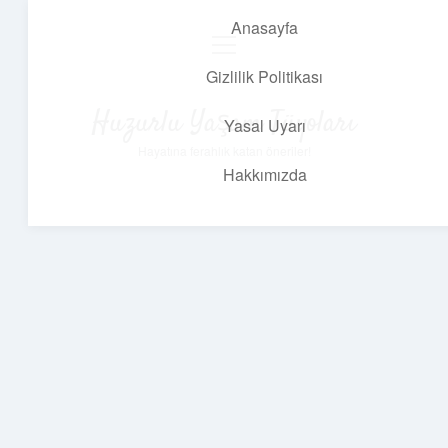
Anasayfa
menüyü
aç
Gizlilik Politikası
Huzurlu Yaşam Tüyoları
Yasal Uyarı
Hayatına ferahlık katan öneriler!
Hakkımızda