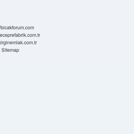
//bicakforum.com
meceprefabrik.com.tr
/girginemlak.com.tr
Sitemap