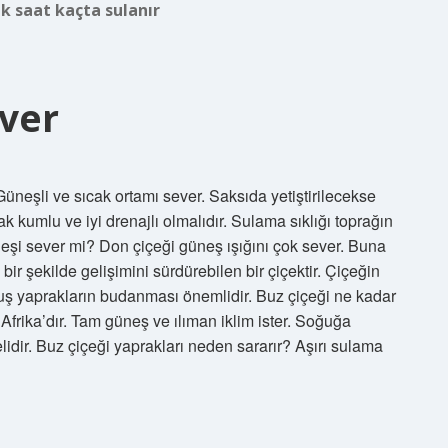
k saat kaçta sulanır
ever
neşli ve sıcak ortamı sever. Saksıda yetiştirilecekse
ak kumlu ve iyi drenajlı olmalıdır. Sulama sıklığı toprağın
eşi sever mi? Don çiçeği güneş ışığını çok sever. Buna
ir şekilde gelişimini sürdürebilen bir çiçektir. Çiçeğin
muş yaprakların budanması önemlidir. Buz çiçeği ne kadar
frika’dır. Tam güneş ve ılıman iklim ister. Soğuğa
melidir. Buz çiçeği yaprakları neden sararır? Aşırı sulama