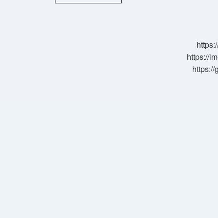
Çiçeği
Neyi
Sever
https:
https://i
https:/