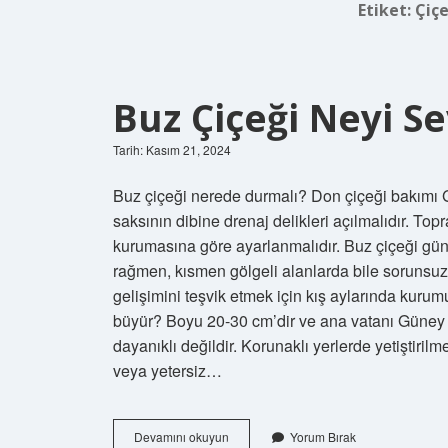
Etiket:
Çiçe
Buz Çiçeği Neyi S
Tarih: Kasım 21, 2024
Buz çiçeği nerede durmalı? Don çiçeği bakımı Gü
saksının dibine drenaj delikleri açılmalıdır. Topr
kurumasına göre ayarlanmalıdır. Buz çiçeği gün
rağmen, kısmen gölgeli alanlarda bile sorunsuz b
gelişimini teşvik etmek için kış aylarında kuru
büyür? Boyu 20-30 cm’dir ve ana vatanı Güney A
dayanıklı değildir. Korunaklı yerlerde yetiştiril
veya yetersiz…
Buz
Devamını okuyun
Yorum Bırak