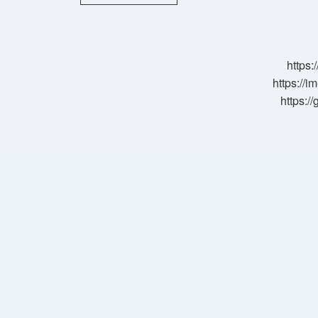
Neden
Zengin
https:
https://i
https:/