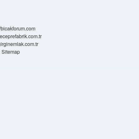
//bicakforum.com
meceprefabrik.com.tr
/girginemlak.com.tr
Sitemap