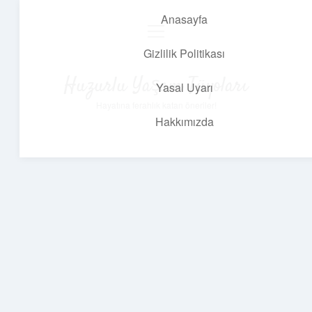
Anasayfa
menüyü
aç
Gizlilik Politikası
Huzurlu Yaşam Tüyoları
Yasal Uyarı
Hayatına ferahlık katan öneriler!
Hakkımızda