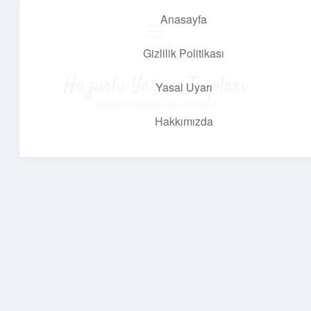
Anasayfa
menüyü
aç
Gizlilik Politikası
Huzurlu Yaşam Tüyoları
Yasal Uyarı
Hayatına ferahlık katan öneriler!
Hakkımızda