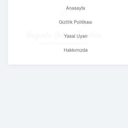
Anasayfa
menüyü
aç
Gizlilik Politikası
Huzurlu Yaşam Tüyoları
Yasal Uyarı
Hayatına ferahlık katan öneriler!
Hakkımızda