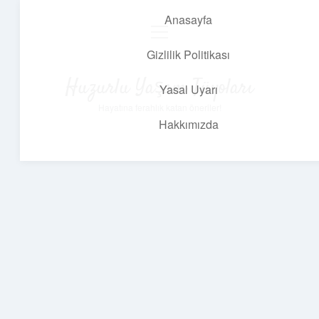
Anasayfa
menüyü
aç
Gizlilik Politikası
Huzurlu Yaşam Tüyoları
Yasal Uyarı
Hayatına ferahlık katan öneriler!
Hakkımızda