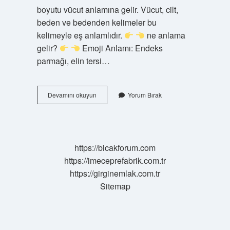
boyutu vücut anlamına gelir. Vücut, cilt,
beden ve bedenden kelimeler bu
kelimeyle eş anlamlıdır.
ne anlama
gelir?
Emoji Anlamı: Endeks
parmağı, elin tersi…
Çuka
Devamını okuyun
Yorum Bırak
Sözlük
Anlamı
Nedir
https://bicakforum.com
https://imeceprefabrik.com.tr
https://girginemlak.com.tr
Sitemap