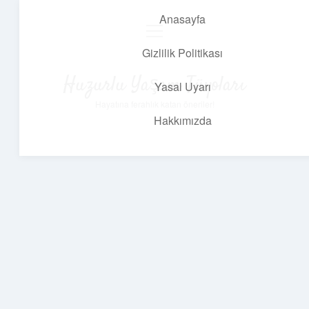
Anasayfa
menüyü
aç
Gizlilik Politikası
Huzurlu Yaşam Tüyoları
Yasal Uyarı
Hayatına ferahlık katan öneriler!
Hakkımızda