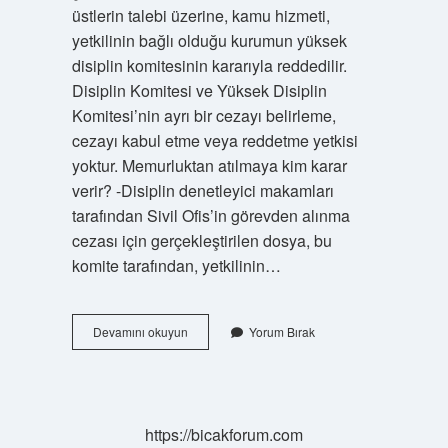
üstlerin talebi üzerine, kamu hizmeti,
yetkilinin bağlı olduğu kurumun yüksek
disiplin komitesinin kararıyla reddedilir.
Disiplin Komitesi ve Yüksek Disiplin
Komitesi’nin ayrı bir cezayı belirleme,
cezayı kabul etme veya reddetme yetkisi
yoktur. Memurluktan atılmaya kim karar
verir? -Disiplin denetleyici makamları
tarafından Sivil Ofis’in görevden alınma
cezası için gerçekleştirilen dosya, bu
komite tarafından, yetkilinin…
Devlet
Devamını okuyun
Yorum Bırak
Memurluğundan
Çıkarma
Cezasını
Kim
Verir
https://bicakforum.com