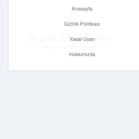
Anasayfa
menüyü
aç
Gizlilik Politikası
Huzurlu Yaşam Tüyoları
Yasal Uyarı
Hayatına ferahlık katan öneriler!
Hakkımızda